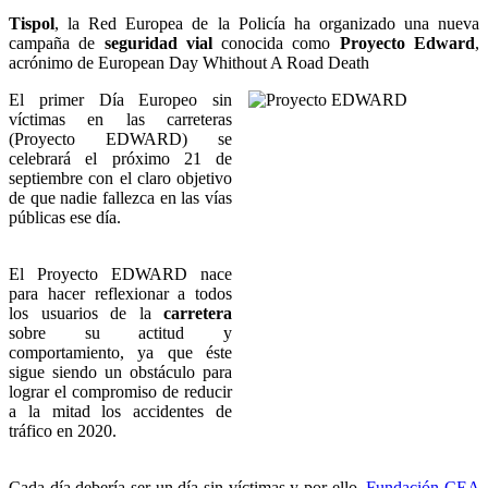
Tispol
, la Red Europea de la Policía ha organizado una nueva
campaña de
seguridad vial
conocida como
Proyecto Edward
,
acrónimo de European Day Whithout A Road Death
El primer Día Europeo sin
víctimas en las carreteras
(Proyecto EDWARD) se
celebrará el próximo 21 de
septiembre con el claro objetivo
de que nadie fallezca en las vías
públicas ese día.
El Proyecto EDWARD nace
para hacer reflexionar a todos
los usuarios de la
carretera
sobre su actitud y
comportamiento, ya que éste
sigue siendo un obstáculo para
lograr el compromiso de reducir
a la mitad los accidentes de
tráfico en 2020.
Cada día debería ser un día sin víctimas y por ello,
Fundación CEA