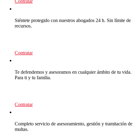
Contratar
CEA Multas
Siéntete protegido con nuestros abogados 24 h. Sin límite de
recursos.
95
€/año
Contratar
CEA Premium
Te defendemos y asesoramos en cualquier ámbito de tu vida.
Para ti y tu familia.
139
€/año
Contratar
Multas Empresas
Completo servicio de asesoramiento, gestión y tramitación de
multas.