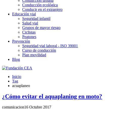
Conducción urbana
Conducción ecológica
Conducir en el extranjero
Educación vial
Seguridad infantil
Salud vial
Grupos de mayor riesgo
Ciclistas
Peatones
Prevención
Seguridad vial laboral - ISO 39001
Curso de conducción
Plan movilidad
Blog
Inicio
Tag
acuaplaneo
¿Cómo evitar el aquaplaning en moto?
comunicacion
16 Octubre 2017