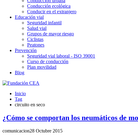
Conducción urbana
Conducción ecológica
Conducir en el extranjero
Educación vial
Seguridad infantil
Salud vial
Grupos de mayor riesgo
Ciclistas
Peatones
Prevención
Seguridad vial laboral - ISO 39001
Curso de conducción
Plan movilidad
Blog
Inicio
Tag
circuito en seco
¿Cómo se comportan los neumáticos de mot
comunicacion
28 Octubre 2015