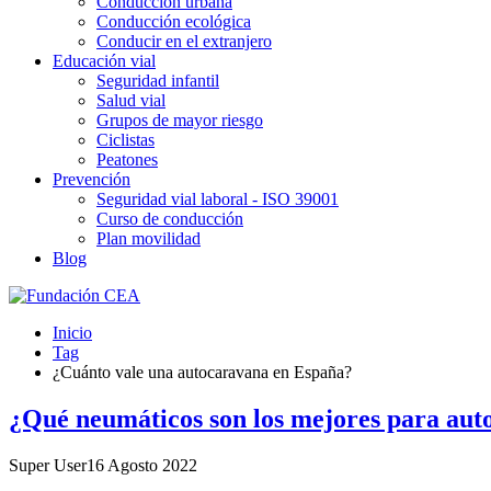
Conducción urbana
Conducción ecológica
Conducir en el extranjero
Educación vial
Seguridad infantil
Salud vial
Grupos de mayor riesgo
Ciclistas
Peatones
Prevención
Seguridad vial laboral - ISO 39001
Curso de conducción
Plan movilidad
Blog
Inicio
Tag
¿Cuánto vale una autocaravana en España?
¿Qué neumáticos son los mejores para aut
Super User
16 Agosto 2022