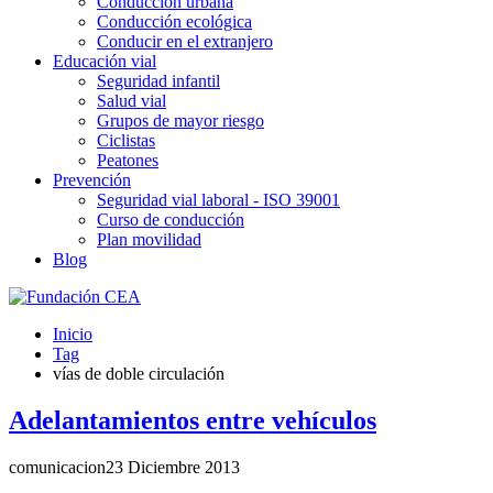
Conducción urbana
Conducción ecológica
Conducir en el extranjero
Educación vial
Seguridad infantil
Salud vial
Grupos de mayor riesgo
Ciclistas
Peatones
Prevención
Seguridad vial laboral - ISO 39001
Curso de conducción
Plan movilidad
Blog
Inicio
Tag
vías de doble circulación
Adelantamientos entre vehículos
comunicacion
23 Diciembre 2013