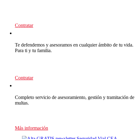
95
€/año
Contratar
CEA Premium
Te defendemos y asesoramos en cualquier ámbito de tu vida.
Para ti y tu familia.
139
€/año
Contratar
Multas Empresas
Completo servicio de asesoramiento, gestión y tramitación de
multas.
Presupuesto sin compromiso
Más información