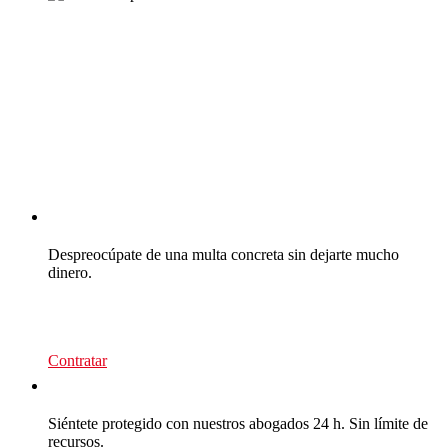
CEA Multas
Despreocúpate de una multa concreta sin dejarte mucho
dinero.
39
€/recurso
Contratar
CEA Multas
Siéntete protegido con nuestros abogados 24 h. Sin límite de
recursos.