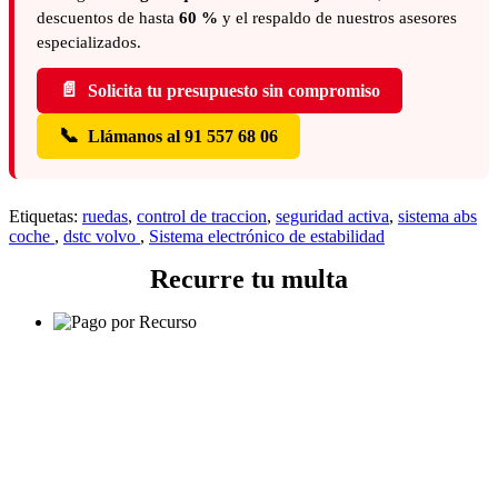
descuentos de hasta
60 %
y el respaldo de nuestros asesores
especializados.
📄
Solicita tu presupuesto sin compromiso
📞
Llámanos al 91 557 68 06
Etiquetas:
ruedas
,
control de traccion
,
seguridad activa
,
sistema abs
coche
,
dstc volvo
,
Sistema electrónico de estabilidad
Recurre tu multa