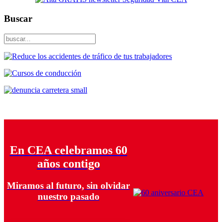
Buscar
En CEA celebramos 60
años contigo
Miramos al futuro, sin olvidar
nuestro pasado