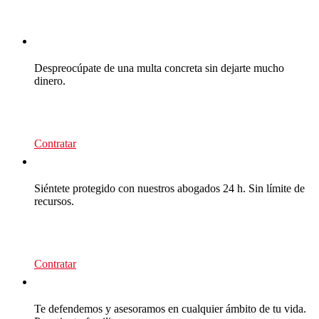
CEA Multas
Despreocúpate de una multa concreta sin dejarte mucho
dinero.
39
€/recurso
Contratar
CEA Multas
Siéntete protegido con nuestros abogados 24 h. Sin límite de
recursos.
95
€/año
Contratar
CEA Premium
Te defendemos y asesoramos en cualquier ámbito de tu vida.