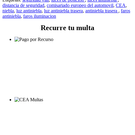
distancia de seguridad
,
comisariado europeo del automovil
,
CEA
,
niebla
,
luz antiniebla
,
luz antiniebla trasera
,
antiniebla trasera
,
faros
antiniebla
,
faros iluminacion
Recurre tu multa