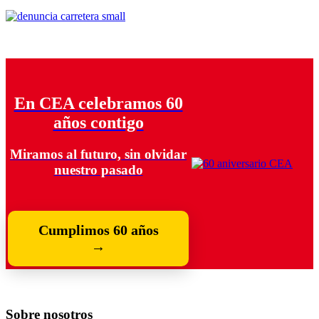
En CEA celebramos 60
años contigo
Miramos al futuro, sin olvidar
nuestro pasado
Cumplimos 60 años
→
Sobre nosotros