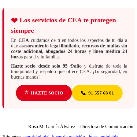
❤️
Los servicios de CEA te protegen
siempre
En
CEA
cuidamos de ti en todos los aspectos de tu día a
día:
asesoramiento legal ilimitado
,
recursos de multas sin
coste adicional, abogados 24 horas
y
línea médica 24
horas
para ti y tu familia.
Hazte socio desde solo 95 €/año
y disfruta de toda la
tranquilidad y respaldo que ofrece CEA. ¡Tu seguridad, en
buenas manos!
⭐
📞
HAZTE SOCIO
91 557 68 01
Rosa M. García Álvarez – Directora de Comunicación
Etiquetas:
seguridad vial
,
luces de posición
,
luces antiniebla
,