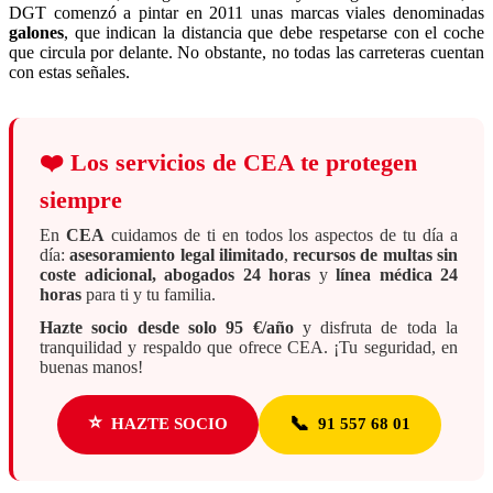
DGT comenzó a pintar en 2011 unas marcas viales denominadas
galones
, que indican la distancia que debe respetarse con el coche
que circula por delante. No obstante, no todas las carreteras cuentan
con estas señales.
❤️
Los servicios de CEA te protegen
siempre
En
CEA
cuidamos de ti en todos los aspectos de tu día a
día:
asesoramiento legal ilimitado
,
recursos de multas sin
coste adicional, abogados 24 horas
y
línea médica 24
horas
para ti y tu familia.
Hazte socio desde solo 95 €/año
y disfruta de toda la
tranquilidad y respaldo que ofrece CEA. ¡Tu seguridad, en
buenas manos!
⭐
📞
HAZTE SOCIO
91 557 68 01