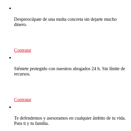
CEA Multas
Despreocúpate de una multa concreta sin dejarte mucho
dinero.
39
€/recurso
Contratar
CEA Multas
Siéntete protegido con nuestros abogados 24 h. Sin límite de
recursos.
95
€/año
Contratar
CEA Premium
Te defendemos y asesoramos en cualquier ámbito de tu vida.
Para ti y tu familia.