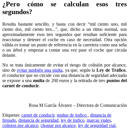
¿Pero cómo se calculan esos tres
segundos?
Resulta bastante sencillo, y basta con decir “mil ciento uno, mil
ciento dos, mil ciento tres...”, que, dicho a un ritmo normal, son
aproximadamente esos tres segundos que resultan suficiente para
reaccionar y detener el coche en caso de necesidad. Otra opción
válida es tomar un punto de referencia en la carretera como una seña
o un árbol y empezar a contar una vez pase el coche que circula
delante.
No se trata únicamente de evitar el riesgo de colisión por alcance,
sino de
evitar también una multa
, ya que, según la
Ley de Tráfico
,
el conductor que no circule con una distancia de seguridad adecuada
se expone a una
multa
de 200 euros y la retirada de tres
puntos del
carnet de conducir
.
Rosa M García Álvarez – Directora de Comunicación
Etiquetas:
carnet de conducir
,
multas de trafico
,
distancia de
frenado
,
distancia de seguridad
,
ley de trafico
,
marcas viales
,
colision por alcance
,
choque por alcance
,
ley de seguridad vial
,