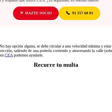
dad y respaldo que ofrece CEA. ¡Tu seguridad, en buenas manos!
⭐
📞
HAZTE SOCIO
91 557 68 01
 No hay opción alguna, se debe circular a una velocidad mínima y estar
cción, saliendo de una portería corriendo y atravesando la calle (sobr
 en
CEA
podemos ayudarte.
Recurre tu multa