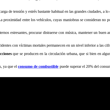
carga de tensión y estrés bastante habitual en las grandes ciudades, a 
La proximidad entre los vehículos, cuyas maniobras se consideran no 
externos estresantes, procurar distraerse con música, mantener un buen 
.
identes con víctimas mortales permanecen en un nivel inferior a las cifra
acciones
que se producen en la circulación urbana, que si bien en alguno
s, ya que el
consumo de combustible
puede superar el 20% del consum