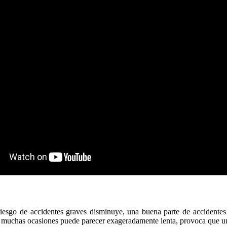
riesgo de accidentes graves disminuye, una buena parte de accidentes
 muchas ocasiones puede parecer exageradamente lenta, provoca que un 