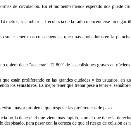
ormas de circulación. En el momento menos esperado nos puede cruzar
4 metros, y cambiar la frecuencia de la radio o encenderse un cigarrillo
no suele tener mas consecuencias que unas abolladuras en la plancha, u
no quiere decir "acelerar". El 80% de las colisiones graves en núcleo
 que están proliferando en las grandes ciudades y los usuarios, en g
tiendo los
semáforos
. Es mejor tener que frenar pese a tener el semáfor
no existe mayor problema que respetar las preferencias de paso.
erencia no la tiene el el que viene más rápido, sino el que tiene la der
lo despistado, para pasar con la certeza de que el riesgo de colisión es n