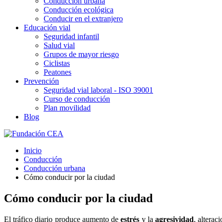
Conducción urbana
Conducción ecológica
Conducir en el extranjero
Educación vial
Seguridad infantil
Salud vial
Grupos de mayor riesgo
Ciclistas
Peatones
Prevención
Seguridad vial laboral - ISO 39001
Curso de conducción
Plan movilidad
Blog
Inicio
Conducción
Conducción urbana
Cómo conducir por la ciudad
Cómo conducir por la ciudad
El tráfico diario produce aumento de
estrés
y la
agresividad
, alterac