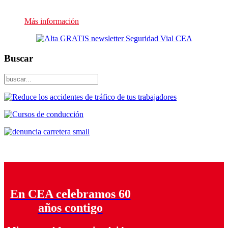
Presupuesto sin compromiso
Más información
Buscar
En CEA celebramos 60
años contigo