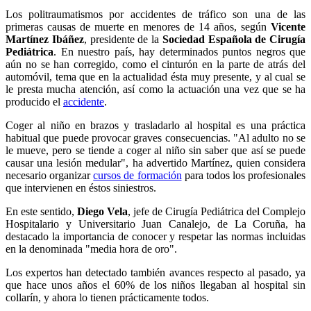
Los politraumatismos por accidentes de tráfico son una de las
primeras causas de muerte en menores de 14 años, según
Vicente
Martínez Ibáñez
, presidente de la
Sociedad Española de Cirugía
Pediátrica
. En nuestro país, hay determinados puntos negros que
aún no se han corregido, como el cinturón en la parte de atrás del
automóvil, tema que en la actualidad ésta muy presente, y al cual se
le presta mucha atención, así como la actuación una vez que se ha
producido el
accidente
.
Coger al niño en brazos y trasladarlo al hospital es una práctica
habitual que puede provocar graves consecuencias. "Al adulto no se
le mueve, pero se tiende a coger al niño sin saber que así se puede
causar una lesión medular", ha advertido Martínez, quien considera
necesario organizar
cursos de formación
para todos los profesionales
que intervienen en éstos siniestros.
En este sentido,
Diego Vela
, jefe de Cirugía Pediátrica del Complejo
Hospitalario y Universitario Juan Canalejo, de La Coruña, ha
destacado la importancia de conocer y respetar las normas incluidas
en la denominada "media hora de oro".
Los expertos han detectado también avances respecto al pasado, ya
que hace unos años el 60% de los niños llegaban al hospital sin
collarín, y ahora lo tienen prácticamente todos.