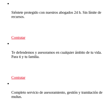
CEA Multas
Siéntete protegido con nuestros abogados 24 h. Sin límite de
recursos.
95
€/año
Contratar
CEA Premium
Te defendemos y asesoramos en cualquier ámbito de tu vida.
Para ti y tu familia.
139
€/año
Contratar
Multas Empresas
Completo servicio de asesoramiento, gestión y tramitación de
multas.