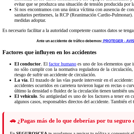
evitar que se produzca una situación de tensión producida por l
Si nos encontramos con una única víctima con ausencia de consc
sanitarios pertinenes, la RCP (Reanimación Cardio-Pulmonar). S
medidas adoptar.
Es necesario facilitar a la autoridad competente cuantos datos se ten
Ante un accidente de tráfico debemos:
PROTEGER - AVI
Factores que influyen en los accidentes
El conductor
. El
factor humano
es uno de los elementos que in
no sólo cumplir con la normativa reguladora de la circulació
riesgo de sufrir un accidente de circulación.
La vía
. El trazado de las vías puede intervenir en el accidente:
accidentes ocurridos en carretera tuvieron lugar en rectas o curv
último la densidad o fluidez de la circulación tienen también un
El vehículo
. Su antigüedad es uno de los factores a tener en 
algunos casos, responsables directos del accidente. También el 
🚗
¿Pagas más de lo que deberías por tu seguro 
En
SEGUROSCEA
te ayudamos a revisar tu póliza y conseguir e