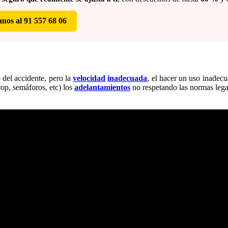
nos al 91 557 68 06
 del accidente, pero la
velocidad
inadecuada
, el hacer un uso inadec
top, semáforos, etc) los
adelantamientos
no respetando las normas legal