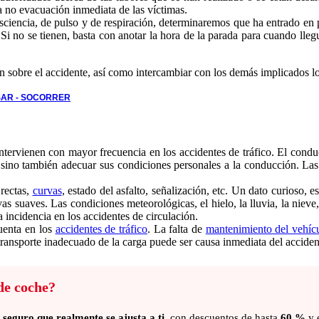
a no evacuación inmediata de las víctimas.
iencia, de pulso y de respiración, determinaremos que ha entrado en pa
i no se tienen, basta con anotar la hora de la parada para cuando lleg
gan sobre el accidente, así como intercambiar con los demás implicados l
SAR - SOCORRER
tervienen con mayor frecuencia en los accidentes de tráfico. El conduc
n, sino también adecuar sus condiciones personales a la conducción. L
 rectas,
curvas
, estado del asfalto, señalización, etc. Un dato curioso, 
as suaves. Las condiciones meteorológicas, el hielo, la lluvia, la nieve,
a incidencia en los accidentes de circulación.
cuenta en los
accidentes de tráfico
. La falta de
mantenimiento del vehíc
transporte inadecuado de la carga puede ser causa inmediata del acciden
de coche?
l
seguro que realmente se ajusta a ti
, con descuentos de hasta
60 %
y e