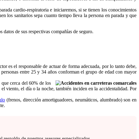
rada cardio-respiratoria e iniciaremos, si se tienen los conocimientos
uen los sanitarios sepa cuanto tiempo lleva la persona en parada y que
os datos de sus respectivas compañías de seguro.
tor es el responsable de actuar de forma adecuada, por lo tanto debe,
as personas entre 25 y 34 años conforman el grupo de edad con mayor
es que cerca del 60% de los
 el viento, el día o la noche, también inciden en la accidentalidad. Por
ulo
(frenos, dirección amortiguadores, neumáticos, alumbrado) son en
te.
l respaldo de nuestros asesores especializados.