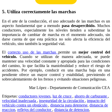
5. Utiliza correctamente las marchas
En el arte de la conducción, el uso adecuado de las marchas es un
aspecto fundamental que a menudo
pasa desapercibido.
Muchos
conductores, especialmente los nóveles tienden a subestimar la
importancia de cambiar de marcha en el momento adecuado, sin
darse cuenta de que esta práctica no solo afecta la eficiencia del
vehículo, sino también la seguridad vial.
El
correcto uso de las marchas
permite un
mejor control del
vehículo.
Cuando se utilizan de manera adecuada, se puede
mantener una velocidad constante y apropiada para las condiciones
del camino, lo que facilita la maniobralidad y reduce el riesgo de
accidentes. Por ejemplo, conducir en una marcha baja en una
pendiente ofrece un mayor control y estabilidad, previniendo el
sobrecalentamiento de los frenos y evitando situaciones peligrosas.
Mar López - Departamento de Comunicación CEA
Etiquetas:
conductores jovenes
,
luz de cruce
,
ahorro de carburante
,
velocidad inadecuada
,
inseguridad de la circulación
,
impacto del
vehículo contra un obstáculo
,
distancia para detenerse
,
distancia de
reaccion
,
reflejos del conductor
,
distancia de detencion
,