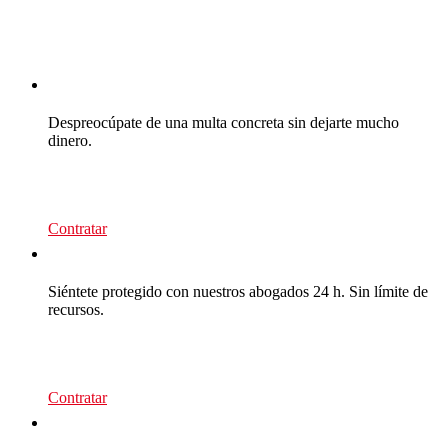
CEA Multas
Despreocúpate de una multa concreta sin dejarte mucho
dinero.
39
€/recurso
Contratar
CEA Multas
Siéntete protegido con nuestros abogados 24 h. Sin límite de
recursos.
95
€/año
Contratar
CEA Premium