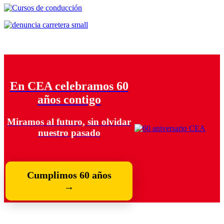
En CEA celebramos 60
años contigo
Miramos al futuro, sin olvidar
nuestro pasado
Cumplimos 60 años
→