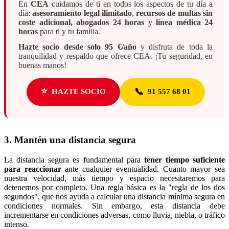
En
CEA
cuidamos de ti en todos los aspectos de tu día a
día:
asesoramiento legal ilimitado
,
recursos de multas sin
coste adicional, abogados 24 horas
y
línea médica 24
horas
para ti y tu familia.
Hazte socio desde solo 95 €/año
y disfruta de toda la
tranquilidad y respaldo que ofrece CEA. ¡Tu seguridad, en
buenas manos!
⭐
📞
HAZTE SOCIO
91 557 68 01
3. Mantén una distancia segura
La distancia segura es fundamental para
tener tiempo suficiente
para reaccionar
ante cualquier eventualidad. Cuanto mayor sea
nuestra velocidad, más tiempo y espacio necesitaremos para
detenernos por completo. Una regla básica es la "regla de los dos
segundos", que nos ayuda a calcular una distancia mínima segura en
condiciones normales. Sin embargo, esta distancia debe
incrementarse en condiciones adversas, como lluvia, niebla, o tráfico
intenso.