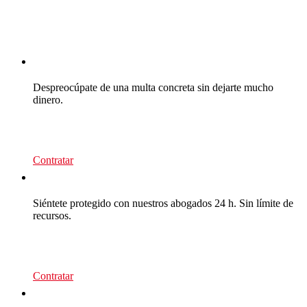
CEA Multas
Despreocúpate de una multa concreta sin dejarte mucho
dinero.
39
€/recurso
Contratar
CEA Multas
Siéntete protegido con nuestros abogados 24 h. Sin límite de
recursos.
95
€/año
Contratar
CEA Premium