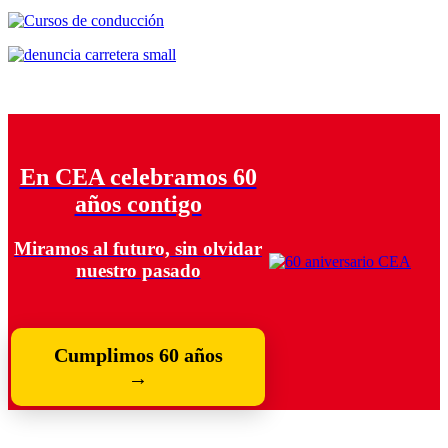
En CEA celebramos 60
años contigo
Miramos al futuro, sin olvidar
nuestro pasado
Cumplimos 60 años
→