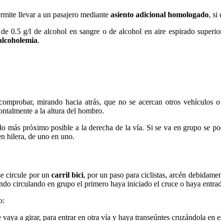
permite llevar a un pasajero mediante
asiento adicional homologado
, si
e 0.5 g/l de alcohol en sangre o de alcohol en aire espirado superior 
 alcoholemia
.
comprobar, mirando hacia atrás, que no se acercan otros vehículos o b
zontalmente a la altura del hombro.
lo más próximo posible a la derecha de la vía. Si se va en grupo se p
 en hilera, de uno en uno.
se circule por un
carril bici
, por un paso para ciclistas, arcén debidame
cuando circulando en grupo el primero haya iniciado el cruce o haya entra
o:
vaya a girar, para entrar en otra vía y haya transeúntes cruzándola en