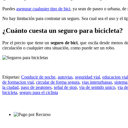
Puedes
asegurar cualquier tipo de bici
, ya sean de paseo o urbana, de 
No hay limitación para contratar un seguro. Sea cual sea el uso y el ti
¿Cuánto cuesta un seguro para bicicleta?
Por el precio que tiene un
seguro de bici
, que oscila desde menos d
circulación o cualquier otra situación, como puede ser un robo.
Etiquetas:
Conducir de noche
,
autovias
,
seguridad vial
,
educacion via
de formacion vial
,
circular de forma segura
,
vias interurbanas
,
sistema
la ciudad
,
paso de peatones
,
señal de stop
,
via de sentido unico
,
via d
bicicleta
,
seguro para el ciclista