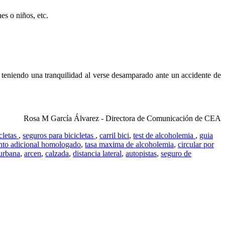
es o niños, etc.
 teniendo una tranquilidad al verse desamparado ante un accidente de
Rosa M García Álvarez - Directora de Comunicación de CEA
cletas
,
seguros para bicicletas
,
carril bici
,
test de alcoholemia
,
guia
nto adicional homologado
,
tasa maxima de alcoholemia
,
circular por
rurbana
,
arcen
,
calzada
,
distancia lateral
,
autopistas
,
seguro de