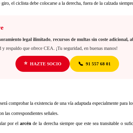
iro, el ciclista debe colocarse a la derecha, fuera de la calzada siempre
re
soramiento legal ilimitado
,
recursos de multas sin coste adicional,
dad y respaldo que ofrece CEA. ¡Tu seguridad, en buenas manos!
⭐
📞
HAZTE SOCIO
91 557 68 01
 será comprobar la existencia de una vía adaptada especialmente para los 
on las correspondientes señales.
ular por el
arcén
de la derecha siempre que este sea transitable o sufici