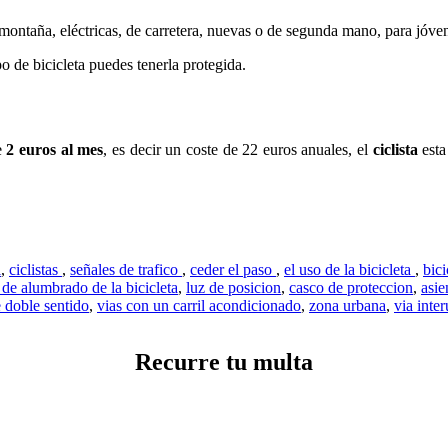
montaña, eléctricas, de carretera, nuevas o de segunda mano, para jóven
po de bicicleta puedes tenerla protegida.
e
2 euros al mes
, es decir un coste de 22 euros anuales, el
ciclista
esta
l
,
ciclistas
,
señales de trafico
,
ceder el paso
,
el uso de la bicicleta
,
bici
 de alumbrado de la bicicleta
,
luz de posicion
,
casco de proteccion
,
asie
e doble sentido
,
vias con un carril acondicionado
,
zona urbana
,
via inte
Recurre tu multa