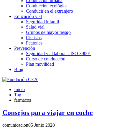
Conducción urbana
Conducción ecológica
Conducir en el extranjero
Educación vial
Seguridad infantil
Salud vial
Grupos de mayor riesgo
Ciclistas
Peatones
Prevención
Seguridad vial laboral - ISO 39001
Curso de conducción
Plan movilidad
Blog
Inicio
Tag
farmacos
Consejos para viajar en coche
comunicacion
05 Junio 2020