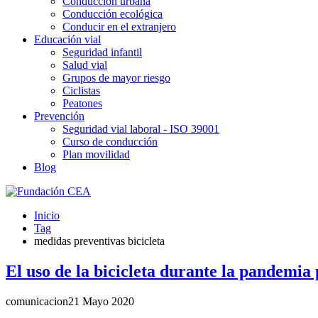
Conducción urbana
Conducción ecológica
Conducir en el extranjero
Educación vial
Seguridad infantil
Salud vial
Grupos de mayor riesgo
Ciclistas
Peatones
Prevención
Seguridad vial laboral - ISO 39001
Curso de conducción
Plan movilidad
Blog
Inicio
Tag
medidas preventivas bicicleta
El uso de la bicicleta durante la pandemi
comunicacion
21 Mayo 2020