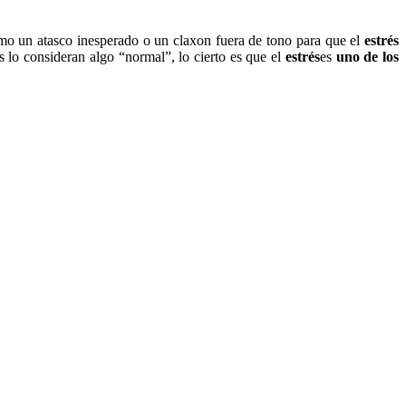
omo un atasco inesperado o un claxon fuera de tono para que el
estrés
 lo consideran algo “normal”, lo cierto es que el
estrés
es
uno de los