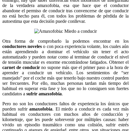
embargo, hay que saber diferenciar estos momentos de inseguridad
de la verdadera amaxofobia, esa que hace que el conductor
abandone el permiso de conducir tras convencerse de que conducir
no está hecho para él, con todos los problemas de pérdida de la
autoestima que esta decisión puede conllevar.
Otra forma de comprobarlo la podemos encontrar en los
conductores noveles
o con poca experiencia volante, los cuales aún
están aprendiendo a dominar el vehículo sin tener el acto
automatizado y pueden notar como al terminar de conducir el nivel
de tensión muscular es enorme encontrándose fatigados. Obtener el
carnet de conducir
no supone más que el primer paso a la hora de
aprender a conducir un vehículo. Los sentimientos de “ser
manejado” por el coche más que tenerlo bajo nuestro control pueden
ser frecuentes. Por ello, muchas personas tardan más tiempo del
habitual en superar esta fase y los que no lo consiguen son fuertes
candidatos a
sufrir amaxofobia
.
Pero no son los conductores faltos de experiencia los únicos que
pueden sufrir
amaxofobia
. El miedo a conducir es cada vez más
habitual en conductores con muchos años de conducción y
kilometraje, que les puede sobrevenir por múltiples causas: haber
vivido un episodio traumático como una colisión, sufrir estrés
continuado o ataques de ansiedad, entre otros, son situaciones que