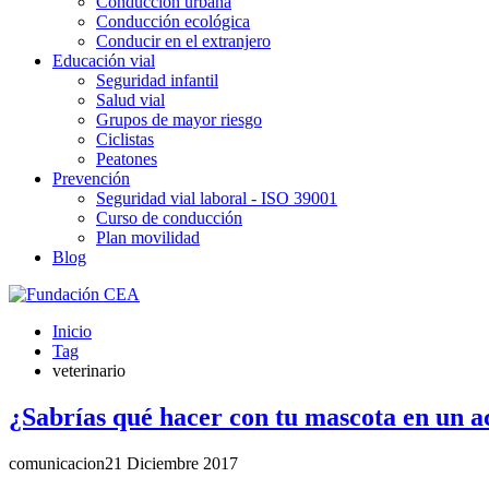
Conducción urbana
Conducción ecológica
Conducir en el extranjero
Educación vial
Seguridad infantil
Salud vial
Grupos de mayor riesgo
Ciclistas
Peatones
Prevención
Seguridad vial laboral - ISO 39001
Curso de conducción
Plan movilidad
Blog
Inicio
Tag
veterinario
¿Sabrías qué hacer con tu mascota en un a
comunicacion
21 Diciembre 2017