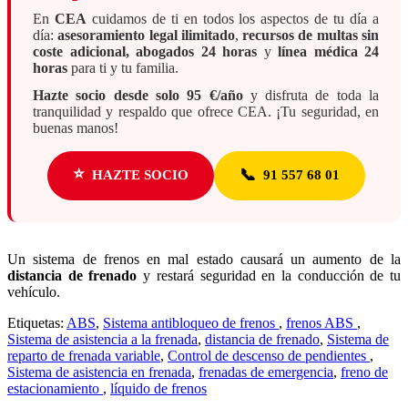
En
CEA
cuidamos de ti en todos los aspectos de tu día a
día:
asesoramiento legal ilimitado
,
recursos de multas sin
coste adicional, abogados 24 horas
y
línea médica 24
horas
para ti y tu familia.
Hazte socio desde solo 95 €/año
y disfruta de toda la
tranquilidad y respaldo que ofrece CEA. ¡Tu seguridad, en
buenas manos!
⭐
📞
HAZTE SOCIO
91 557 68 01
Un sistema de frenos en mal estado causará un aumento de la
distancia de frenado
y restará seguridad en la conducción de tu
vehículo.
Etiquetas:
ABS
,
Sistema antibloqueo de frenos
,
frenos ABS
,
Sistema de asistencia a la frenada
,
distancia de frenado
,
Sistema de
reparto de frenada variable
,
Control de descenso de pendientes
,
Sistema de asistencia en frenada
,
frenadas de emergencia
,
freno de
estacionamiento
,
líquido de frenos