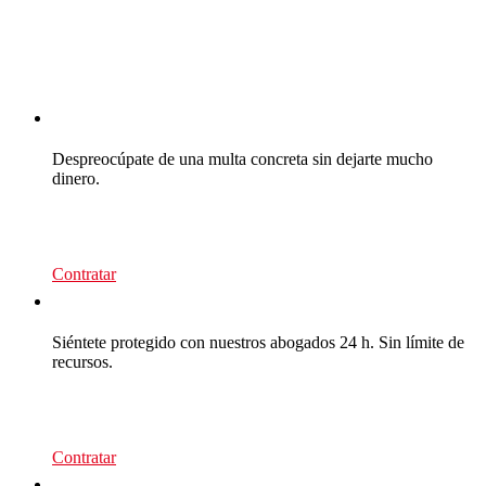
CEA Multas
Despreocúpate de una multa concreta sin dejarte mucho
dinero.
39
€/recurso
Contratar
CEA Multas
Siéntete protegido con nuestros abogados 24 h. Sin límite de
recursos.
95
€/año
Contratar
CEA Premium