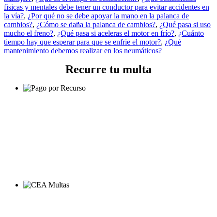
fisicas y mentales debe tener un conductor para evitar accidentes en
la vía?
,
¿Por qué no se debe apoyar la mano en la palanca de
cambios?
,
¿Cómo se daña la palanca de cambios?
,
¿Qué pasa si uso
mucho el freno?
,
¿Qué pasa si aceleras el motor en frío?
,
¿Cuánto
tiempo hay que esperar para que se enfrie el motor?
,
¿Qué
mantenimiento debemos realizar en los neumáticos?
Recurre tu multa