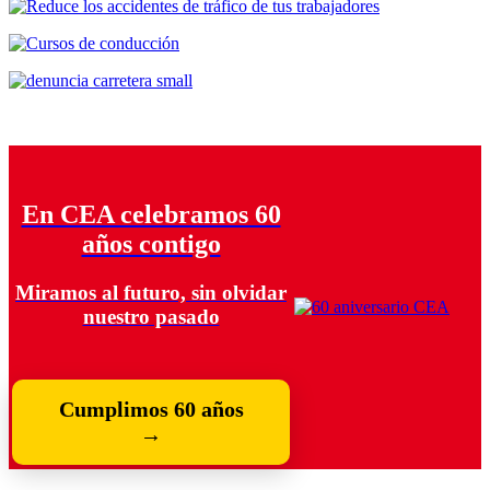
En CEA celebramos 60
años contigo
Miramos al futuro, sin olvidar
nuestro pasado
Cumplimos 60 años
→