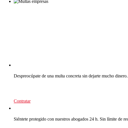
CEA Multas
Despreocúpate de una multa concreta sin dejarte mucho dinero.
39
€/recurso
Contratar
CEA Multas
Siéntete protegido con nuestros abogados 24 h. Sin límite de re