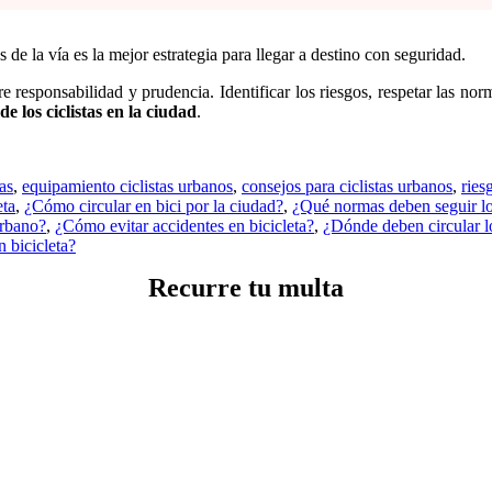
de la vía es la mejor estrategia para llegar a destino con seguridad.
e responsabilidad y prudencia. Identificar los riesgos, respetar las no
de los ciclistas en la ciudad
.
as
,
equipamiento ciclistas urbanos
,
consejos para ciclistas urbanos
,
ries
eta
,
¿Cómo circular en bici por la ciudad?
,
¿Qué normas deben seguir los
urbano?
,
¿Cómo evitar accidentes en bicicleta?
,
¿Dónde deben circular lo
n bicicleta?
Recurre tu multa