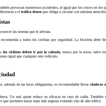
también provocan numerosos accidentes, al igual que los cruces en los que
dherencia o el
tráfico denso
que obliga a circular con máxima atención
istas
e conocer las normas que le afectan.
 recomienda a todos los ciclistas por seguridad. La bicicleta debe ll
o,
los ciclistas deben ir por la
calzada
, nunca por la acera, salvo e
ones igual que cualquier otro vehículo.
 ciudad
so, además de las luces obligatorias, es recomendable llevar
chalecos o
beza. Un mal ajuste reduce su eficacia en caso de caída. También e
es que permiten trazar rutas más seguras evitando vías de alto tráfico.