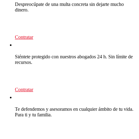
Despreocúpate de una multa concreta sin dejarte mucho
dinero.
39
€/recurso
Contratar
CEA Multas
Siéntete protegido con nuestros abogados 24 h. Sin límite de
recursos.
95
€/año
Contratar
CEA Premium
Te defendemos y asesoramos en cualquier ámbito de tu vida.
Para ti y tu familia.
139
€/año