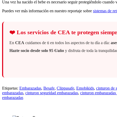
Una vez ha nacido el bebe es necesario seguir protegiéndolo cuando viaj
Puedes ver más información en nuestro reportaje sobre
sistemas de ret
❤️
Los servicios de CEA te protegen siemp
En
CEA
cuidamos de ti en todos los aspectos de tu día a día:
ase
Hazte socio desde solo 95 €/año
y disfruta de toda la tranquili
Etiquetas:
Embarazadas
,
Besafe
,
Clippasafe
,
Emobikids
,
cinturon de 
embarazadas
,
cinturon seguridad embarazadas
,
cinturon embarazadas
embarazadas