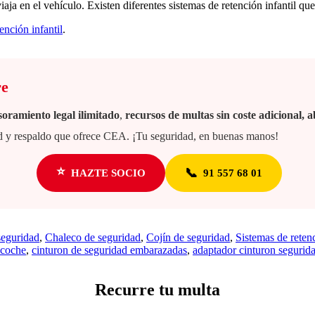
a en el vehículo. Existen diferentes sistemas de retención infantil que 
ención infantil
.
re
soramiento legal ilimitado
,
recursos de multas sin coste adicional,
dad y respaldo que ofrece CEA. ¡Tu seguridad, en buenas manos!
⭐
📞
HAZTE SOCIO
91 557 68 01
seguridad
,
Chaleco de seguridad
,
Cojín de seguridad
,
Sistemas de reten
 coche
,
cinturon de seguridad embarazadas
,
adaptador cinturon segurid
Recurre tu multa