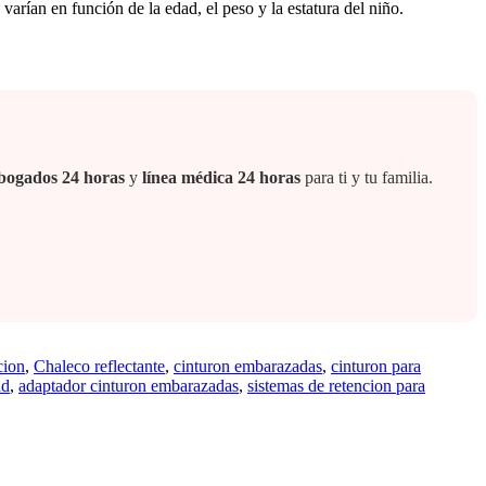
varían en función de la edad, el peso y la estatura del niño.
 abogados 24 horas
y
línea médica 24 horas
para ti y tu familia.
cion
,
Chaleco reflectante
,
cinturon embarazadas
,
cinturon para
ad
,
adaptador cinturon embarazadas
,
sistemas de retencion para