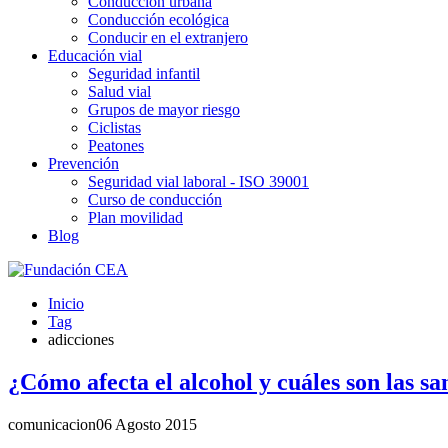
Conducción urbana
Conducción ecológica
Conducir en el extranjero
Educación vial
Seguridad infantil
Salud vial
Grupos de mayor riesgo
Ciclistas
Peatones
Prevención
Seguridad vial laboral - ISO 39001
Curso de conducción
Plan movilidad
Blog
Inicio
Tag
adicciones
¿Cómo afecta el alcohol y cuáles son las sa
comunicacion
06 Agosto 2015