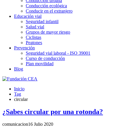
Conducción urbana
Conducción ecológica
Conducir en el extranjero
Educación vial
Seguridad infantil
Salud vial
Grupos de mayor riesgo
Ciclistas
Peatones
Prevención
Seguridad vial laboral - ISO 39001
Curso de conducción
Plan movilidad
Blog
Inicio
Tag
circular
¿Sabes circular por una rotonda?
comunicacion
16 Julio 2020