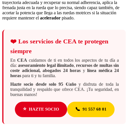
trayectoria adecuada y recuperar su normal adherencia, aplica la
frenada justa en la rueda que lo precisa, siendo capaz también, de
acortar la potencia que llega a las ruedas motrices si la situación
requiere mantener el
acelerador
pisado.
❤️
Los servicios de CEA te protegen
siempre
En
CEA
cuidamos de ti en todos los aspectos de tu día a
día:
asesoramiento legal ilimitado
,
recursos de multas sin
coste adicional, abogados 24 horas
y
línea médica 24
horas
para ti y tu familia.
Hazte socio desde solo 95 €/año
y disfruta de toda la
tranquilidad y respaldo que ofrece CEA. ¡Tu seguridad, en
buenas manos!
⭐
📞
HAZTE SOCIO
91 557 68 01