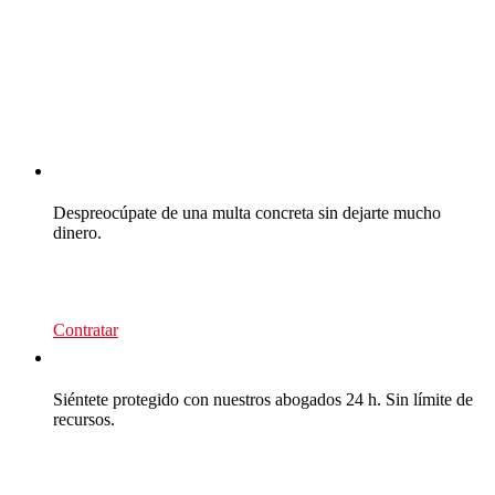
CEA Multas
Despreocúpate de una multa concreta sin dejarte mucho
dinero.
39
€/recurso
Contratar
CEA Multas
Siéntete protegido con nuestros abogados 24 h. Sin límite de
recursos.
95
€/año