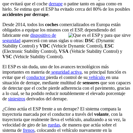
que evitará que el coche
derrape
o patine tanto en agua como en
hielo. Se estima que el ESP ha evitado cerca del 80% de los posibles
accidentes por derrape
.
Desde 2014, todos los
coches
comercializados en Europa están
obligados a equipar los mismos con el ESP, dependiendo del
fabricante este
dispositivo de
seguridad
aparecerá con unas siglas u otras:
DSC
(Dynamic
Stability Control) y
VDC
(Vehicle Dynamic Control),
ESC
(Electronic Stability Control),
VSA
(Vehicle Stability Control) y
VSC
(Vehicle Stability Control).
El ESP es sin duda, uno de los avances tecnológicos más
importantes en materia de
seguridad activa
, su principal función es
evitar que el
conductor
pierda el control de su
vehículo
en una
situación de derrape, mediante multitud de
sensores
que son capaces
de detectar que el coche pierde adherencia con el pavimento, gracias
a lo cual, se ha podido reducir notablemente el elevado porcentaje
de
siniestros
derivados del derrape.
¿Cómo actúa el ESP frente a un derrape? El sistema compara la
trayectoria marcada por el conductor a través del
volante
, con la
trayectoria que realmente lleva el vehículo, analizando a su vez, la
velocidad de giro de las
ruedas
, de manera que actúa sobre el
sistema de
frenos
, colocando el vehículo nuevamente en la