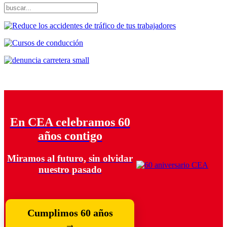
En CEA celebramos 60
años contigo
Miramos al futuro, sin olvidar
nuestro pasado
Cumplimos 60 años
→