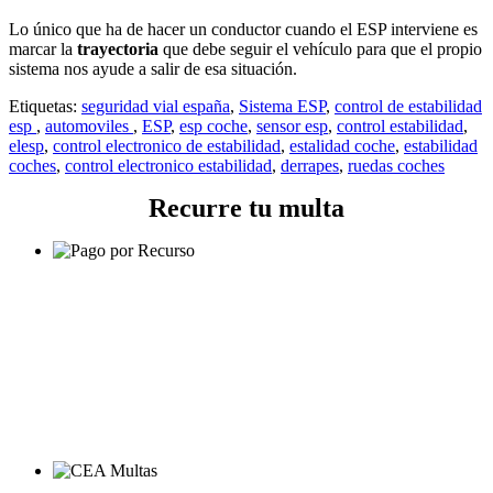
Lo único que ha de hacer un conductor cuando el ESP interviene es
marcar la
trayectoria
que debe seguir el vehículo para que el propio
sistema nos ayude a salir de esa situación.
Etiquetas:
seguridad vial españa
,
Sistema ESP
,
control de estabilidad
esp
,
automoviles
,
ESP
,
esp coche
,
sensor esp
,
control estabilidad
,
elesp
,
control electronico de estabilidad
,
estalidad coche
,
estabilidad
coches
,
control electronico estabilidad
,
derrapes
,
ruedas coches
Recurre tu multa