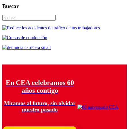
Buscar
En CEA celebramos 60
años contigo
Miramos al futuro, sin olvidar
nuestro pasado