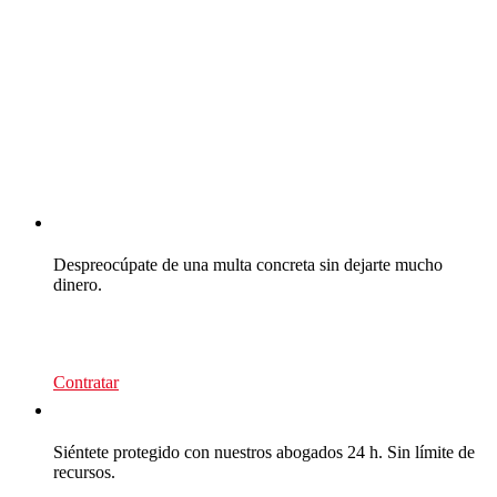
CEA Multas
Despreocúpate de una multa concreta sin dejarte mucho
dinero.
39
€/recurso
Contratar
CEA Multas
Siéntete protegido con nuestros abogados 24 h. Sin límite de
recursos.