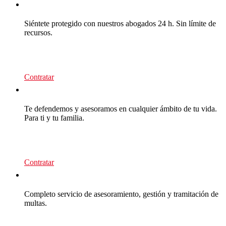
CEA Multas
Siéntete protegido con nuestros abogados 24 h. Sin límite de
recursos.
95
€/año
Contratar
CEA Premium
Te defendemos y asesoramos en cualquier ámbito de tu vida.
Para ti y tu familia.
139
€/año
Contratar
Multas Empresas
Completo servicio de asesoramiento, gestión y tramitación de
multas.
Presupuesto sin compromiso