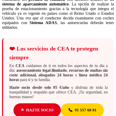
sistema de
aparcamiento automático
. La opción de realizar la
prueba de estacionamiento gracias a la tecnología que integra el
vehículo ya es vigente en países como el Reino Unido o Estados
Unidos. Una vez que el conductor decida examinarse con coches
equipados con
Sistema ADAS
, las autoescuelas deberán tener
utilitarios.
❤️
Los servicios de CEA te protegen
siempre
En
CEA
cuidamos de ti en todos los aspectos de tu día a
día:
asesoramiento legal ilimitado
,
recursos de multas sin
coste adicional, abogados 24 horas
y
línea médica 24
horas
para ti y tu familia.
Hazte socio desde solo 95 €/año
y disfruta de toda la
tranquilidad y respaldo que ofrece CEA. ¡Tu seguridad, en
buenas manos!
⭐
📞
HAZTE SOCIO
91 557 68 01