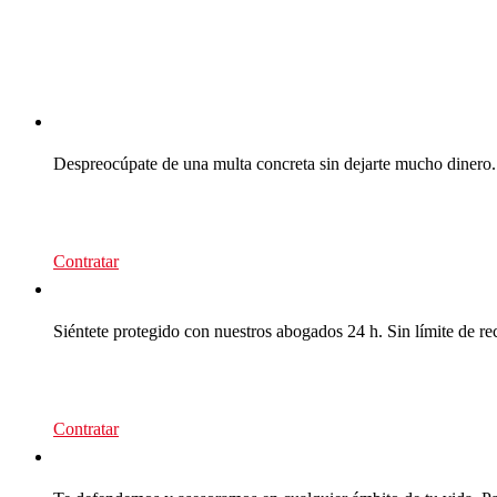
CEA Multas
Despreocúpate de una multa concreta sin dejarte mucho dinero.
39
€/recurso
Contratar
CEA Multas
Siéntete protegido con nuestros abogados 24 h. Sin límite de re
95
€/año
Contratar
CEA Premium