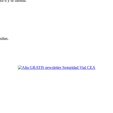
 ti y tu familia.
ultas.