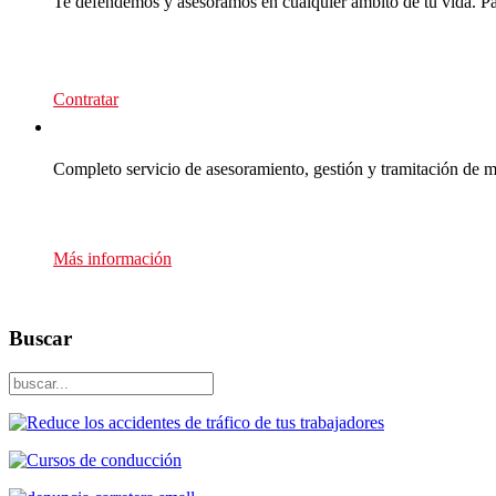
Te defendemos y asesoramos en cualquier ámbito de tu vida. Para
139
€/año
Contratar
Multas Empresas
Completo servicio de asesoramiento, gestión y tramitación de m
Presupuesto sin compromiso
Más información
Buscar