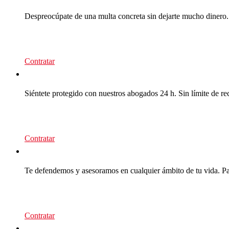
Despreocúpate de una multa concreta sin dejarte mucho dinero.
39
€/recurso
Contratar
CEA Multas
Siéntete protegido con nuestros abogados 24 h. Sin límite de re
95
€/año
Contratar
CEA Premium
Te defendemos y asesoramos en cualquier ámbito de tu vida. Para
139
€/año
Contratar
Multas Empresas