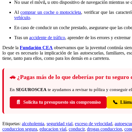
No usar el móvil
,
u otro dispositivo de navegación mientras se
Al
comprar un coche o motocicleta
, verificar que las caract
vehículo
.
En caso de conducir un coche prestado, asegurarse que las cobe
Tras un
accidente de tráfico
, aprender de los errores y extremar
Desde la
Fundación CEA
observamos que la juventud continúa siendo
lo que es necesario la implicación de las autoescuelas, familiares, 
tiene, tanto para ellos, como para los demás en a carretera.
🚗
¿Pagas más de lo que deberías por tu seguro 
En
SEGUROSCEA
te ayudamos a revisar tu póliza y conseguir e
📄
📞
Solicita tu presupuesto sin compromiso
Lláma
Etiquetas:
alcoholemia
,
seguridad vial
,
exceso de velocidad
,
autoescu
conduccion segura
,
educacion vial
,
conducir
,
drogas conduccion
,
con