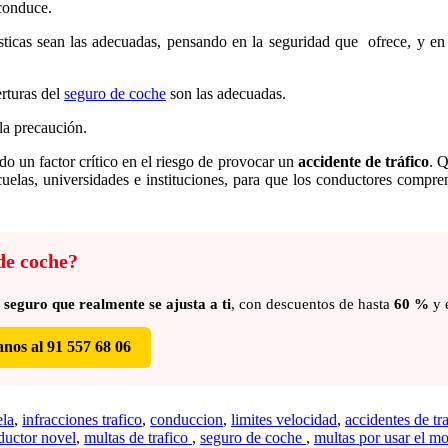
 conduce.
erísticas sean las adecuadas, pensando en la seguridad que ofrece, y e
rturas del
seguro de coche
son las adecuadas.
 la precaución.
 un factor crítico en el riesgo de provocar un
accidente de tráfico
. 
escuelas, universidades e instituciones, para que los conductores compr
de coche?
l
seguro que realmente se ajusta a ti
, con descuentos de hasta
60 %
y e
nos al 91 557 68 06
ela
,
infracciones trafico
,
conduccion
,
limites velocidad
,
accidentes de tr
ductor novel
,
multas de trafico
,
seguro de coche
,
multas por usar el mo