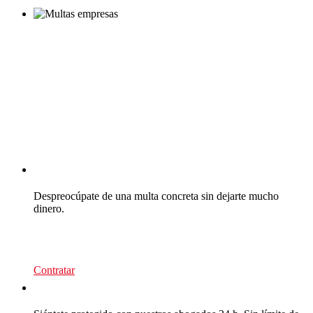
CEA Multas
Despreocúpate de una multa concreta sin dejarte mucho
dinero.
39
€/recurso
Contratar
CEA Multas