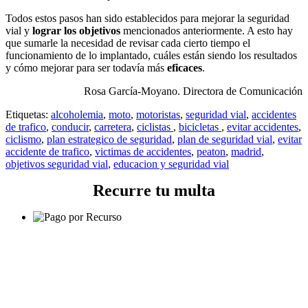
Todos estos pasos han sido establecidos para mejorar la seguridad
vial y
lograr los objetivos
mencionados anteriormente. A esto hay
que sumarle la necesidad de revisar cada cierto tiempo el
funcionamiento de lo implantado, cuáles están siendo los resultados
y cómo mejorar para ser todavía más
eficaces
.
Rosa García-Moyano. Directora de Comunicación
Etiquetas:
alcoholemia
,
moto
,
motoristas
,
seguridad vial
,
accidentes
de trafico
,
conducir
,
carretera
,
ciclistas
,
bicicletas
,
evitar accidentes
,
ciclismo
,
plan estrategico de seguridad
,
plan de seguridad vial
,
evitar
accidente de trafico
,
victimas de accidentes
,
peaton
,
madrid
,
objetivos seguridad vial
,
educacion y seguridad vial
Recurre tu multa