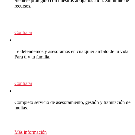
Siéntete protegido con nuestros abogados 24 h. Sin límite de
recursos.
95
€/año
Contratar
CEA Premium
Te defendemos y asesoramos en cualquier ámbito de tu vida.
Para ti y tu familia.
139
€/año
Contratar
Multas Empresas
Completo servicio de asesoramiento, gestión y tramitación de
multas.
Presupuesto sin compromiso
Más información