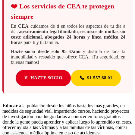
❤️
Los servicios de CEA te protegen
siempre
En
CEA
cuidamos de ti en todos los aspectos de tu día a
día:
asesoramiento legal ilimitado
,
recursos de multas sin
coste adicional, abogados 24 horas
y
línea médica 24
horas
para ti y tu familia.
Hazte socio desde solo 95 €/año
y disfruta de toda la
tranquilidad y respaldo que ofrece CEA. ¡Tu seguridad, en
buenas manos!
⭐
📞
HAZTE SOCIO
91 557 68 01
Educar
a la población desde los niños hasta los más grandes, en
medidas de seguridad vial, impartiendo cursos, haciendo proyectos
de investigación para luego darlos a conocer en foros gratuitos
donde la gente pueda aprender y aplicar luego lo aprendido en estos,
ofrecer ayuda a las víctimas y a las familias de las víctimas, contar
con asistencia médica óptima en caso de accidentes.