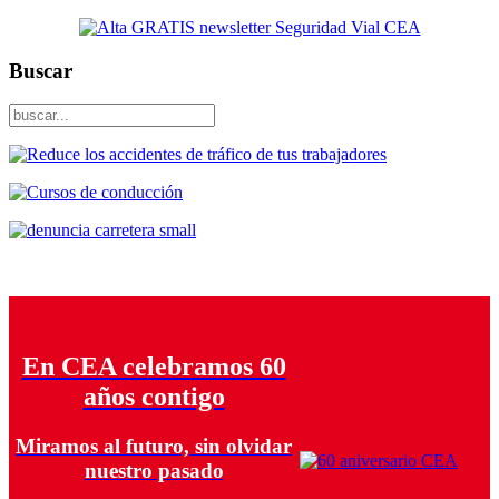
Buscar
En CEA celebramos 60
años contigo
Miramos al futuro, sin olvidar
nuestro pasado