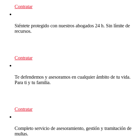
Contratar
CEA Multas
Siéntete protegido con nuestros abogados 24 h. Sin límite de
recursos.
95
€/año
Contratar
CEA Premium
Te defendemos y asesoramos en cualquier ámbito de tu vida.
Para ti y tu familia.
139
€/año
Contratar
Multas Empresas
Completo servicio de asesoramiento, gestión y tramitación de
multas.