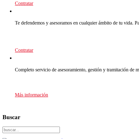
Contratar
CEA Premium
Te defendemos y asesoramos en cualquier ámbito de tu vida. Para
139
€/año
Contratar
Multas Empresas
Completo servicio de asesoramiento, gestión y tramitación de m
Presupuesto sin compromiso
Más información
Buscar