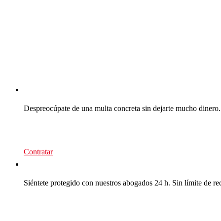
CEA Multas
Despreocúpate de una multa concreta sin dejarte mucho dinero.
39
€/recurso
Contratar
CEA Multas
Siéntete protegido con nuestros abogados 24 h. Sin límite de re
95
€/año